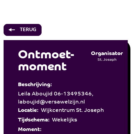
Over ons
Hulp & Advies
Ontmoet-moment - St. Joseph
Welzijn
TERUG
Activiteiten
Wonen
Ontmoet-
Organisator
Bij jooZ
St. Joseph
moment
Participanten
Vacatures
Beschrijving:
Leila Aboujid 06-13495346,
Contact
laboujid@versawelzijn.nl
Locatie:
Wijkcentrum St. Joseph
Tijdschema:
Wekelijks
Moment: