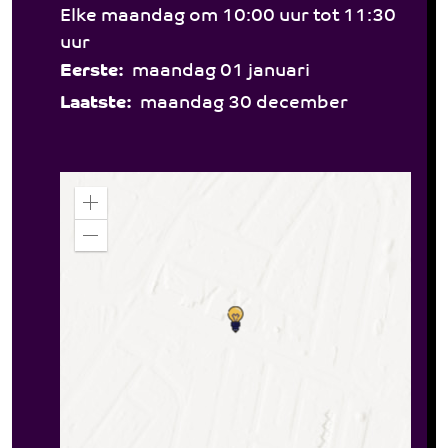
Elke maandag om 10:00 uur tot 11:30
uur
Eerste:
maandag 01 januari
Laatste:
maandag 30 december
Z
o
o
Z
m
o
i
o
n
m
o
u
t