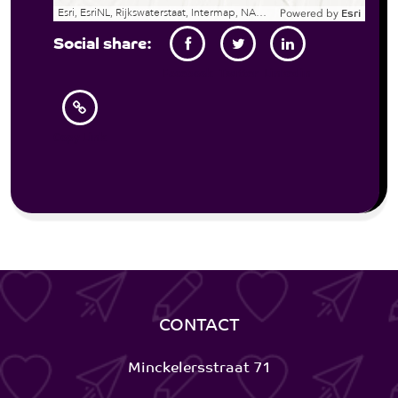
Esri, EsriNL, Rijkswaterstaat, Intermap, NASA, NGA, USGS | Esri Community Maps Contributors, Kadaster, Esri, TomTom, Garmin, GeoTechnologies, Inc, METI/NASA, USGS
Powered by
Esri
Social share:
Facebook
Twitter
Linkedin
Copy Link
CONTACT
Minckelersstraat 71