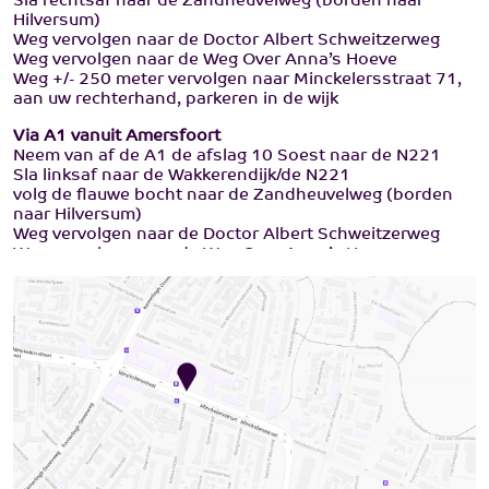
Sla rechtsaf naar de Zandheuvelweg (borden naar
Hilversum)
Weg vervolgen naar de Doctor Albert Schweitzerweg
Weg vervolgen naar de Weg Over Anna’s Hoeve
Weg +/- 250 meter vervolgen naar Minckelersstraat 71,
aan uw rechterhand, parkeren in de wijk
Via A1 vanuit Amersfoort
Neem van af de A1 de afslag 10 Soest naar de N221
Sla linksaf naar de Wakkerendijk/de N221
volg de flauwe bocht naar de Zandheuvelweg (borden
naar Hilversum)
Weg vervolgen naar de Doctor Albert Schweitzerweg
Weg vervolgen naar de Weg Over Anna’s Hoeve
Weg +/- 250 meter vervolgen naar Minckelersstraat 71,
aan uw rechterhand, parkeren in de wijk
Via A27 vanuit Utrecht
Neem afslag 33 richting Hilversum/Loosdrecht
Daarna linksaf slaan naar de Diependaalselaan
Neem op de rotonde de 1ste afslag naar de
Utrechtseweg
Ga bij de rotonde rechtdoor om op de Utrechtseweg te
blijven
Sla bij de stoplichten linksaf naar de Emmastraat
Sla rechtsaf naar de Achterom, Weg vervolgen naar de