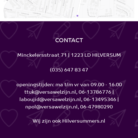
Kerklaan
Sla rechtsaf naar de Schapenkamp
Sla bij de stoplichten rechtsaf naar de Beatrixtunnel
Weg vervolgen over de Professor Kochstraat, vervolgens
over de Kleine Drift naar de Minckelersstraat 71 (ligt aan
de linkerhand) parkeren in de wijk.
CONTACT
Via A1 vanuit Amsterdam
Rijd naar het zuiden op de A1
Neem afslag 9-Laren richting Laren/Hilversum-Noord
Minckelersstraat 71 | 1223 LD HILVERSUM
Volg de 2 linkerrijstroken om linksaf te slaan naar de
Hilversumseweg/de N525
(035) 647 83 47
Sla linksaf naar de Kamerlingh Onnesweg
Sla linksaf naar de Minckelersstraat, nr 71 (ligt aan de
linkerhand) parkeren in de wijk
openingstijden: ma t/m vr van 09.00 - 16.00
ttuk@versawelzijn.nl, 06-13786776 |
laboujid@versawelzijn.nl, 06-13495346 |
npol@versawelzijn.nl, 06-47980290
Wij zijn ook
Hilversummers.nl