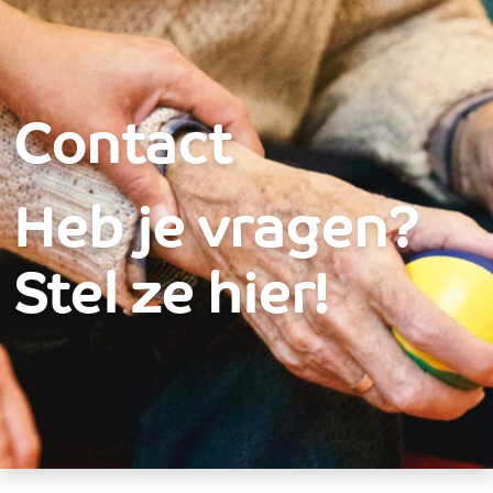
Over ons
Contact - St. Joseph
Hulp & Advies
Welzijn
Contact
Activiteiten
Wonen
Heb je vragen?
Bij jooZ
Participanten
Stel ze hier!
Vacatures
Contact