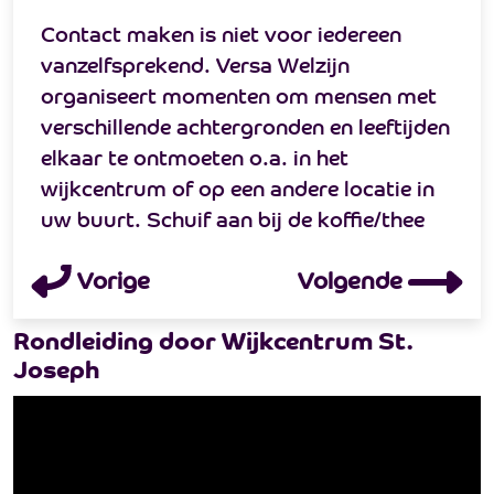
Contact maken is niet voor iedereen
vanzelfsprekend. Versa Welzijn
organiseert momenten om mensen met
verschillende achtergronden en leeftijden
elkaar te ontmoeten o.a. in het
wijkcentrum of op een andere locatie in
uw buurt. Schuif aan bij de koffie/thee
tafel, de leestafel, komen samen
Volgende
Vorige
tekenen, samen (rollator) wandelen of
flink door-stappen, 3D kaarten maken,
Rondleiding door Wijkcentrum St.
brei-krans, bordspellen of samen zingen
Joseph
in een jongerenkoor, of samen eten.