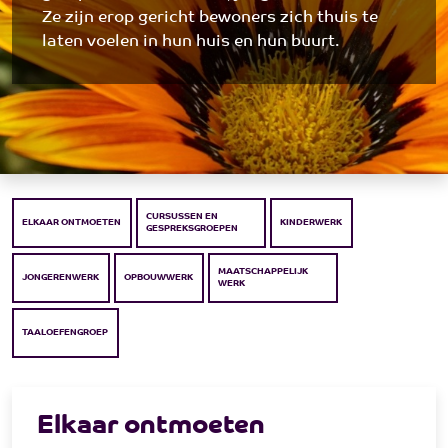
Ze zijn erop gericht bewoners zich thuis te
laten voelen in hun huis en hun buurt.
CURSUSSEN EN
ELKAAR ONTMOETEN
KINDERWERK
GESPREKSGROEPEN
MAATSCHAPPELIJK
JONGERENWERK
OPBOUWWERK
WERK
TAALOEFENGROEP
Elkaar ontmoeten