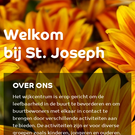
Over ons
Over ons - St. Joseph
Hulp & Advies
Welzijn
Welkom
Activiteiten
Wonen
bij St. Joseph
Bij jooZ
Participanten
Vacatures
OVER ONS
Contact
Het wijkcentrum is erop gericht om de
leefbaarheid in de buurt te bevorderen en om
buurtbewoners met elkaar in contact te
brengen door verschillende activiteiten aan
te bieden. De activiteiten zijn er voor diverse
groepen zoals kinderen, jongeren en ouderen.